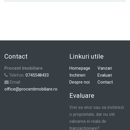
Contact
Linkuri utile
Procent Imobiliare
Homepage
Vanzari
Telefon:
0745548433
Inchirieri
Evaluari
Email:
Despre noi
Contact
office@procentimobiliare.ro
Evaluare
Vrei sa vinzi sau sa inchiriezi
o proprietate, dar nu stii
valoarea ei reala de
tranzactionare?