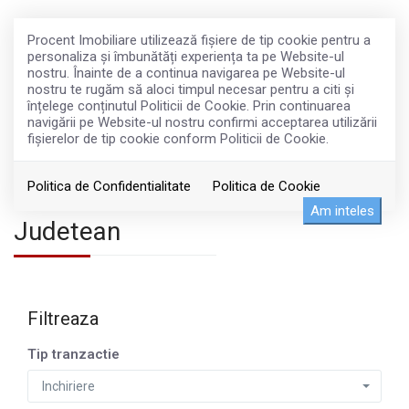
Procent Imobiliare utilizează fişiere de tip cookie pentru a
personaliza și îmbunătăți experiența ta pe Website-ul
nostru. Înainte de a continua navigarea pe Website-ul
nostru te rugăm să aloci timpul necesar pentru a citi și
înțelege conținutul Politicii de Cookie. Prin continuarea
navigării pe Website-ul nostru confirmi acceptarea utilizării
fişierelor de tip cookie conform Politicii de Cookie.
Politica de Confidentialitate
Politica de Cookie
Imobiliare de inchiriat in Brasov
Am inteles
Judetean
Filtreaza
Tip tranzactie
Inchiriere