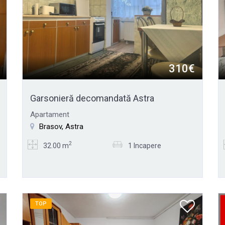
310€
Garsonieră decomandată Astra
Apartament
Brasov, Astra
2
32.00 m
1 Incapere
TOP