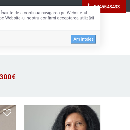
0745548433
. Înainte de a continua navigarea pe Website-ul
 pe Website-ul nostru confirmi acceptarea utilizării
IERI
EVALUARI
DESPRE NOI
CONTACT
Am inteles
300€