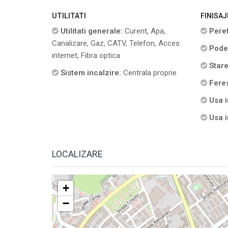
UTILITATI
FINISAJ
Utilitati generale:
Curent, Apa,
Peret
Canalizare, Gaz, CATV, Telefon, Acces
Pode
internet, Fibra optica
Stare
Sistem incalzire:
Centrala proprie
Feres
Usa i
Usa i
LOCALIZARE
+
−