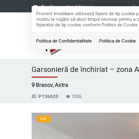
office@procentimobiliare.ro
Select Language
▼
Procent Imobiliare utilizează fişiere de tip cookie
nostru te rugăm să aloci timpul necesar pentru a cit
fişierelor de tip cookie conform Politicii de Cookie.
Politica de Confidentialitate
Politica de Cookie
Garsonieră de închiriat – zona As
Brasov, Astra
ID: P136020
1026
TOP