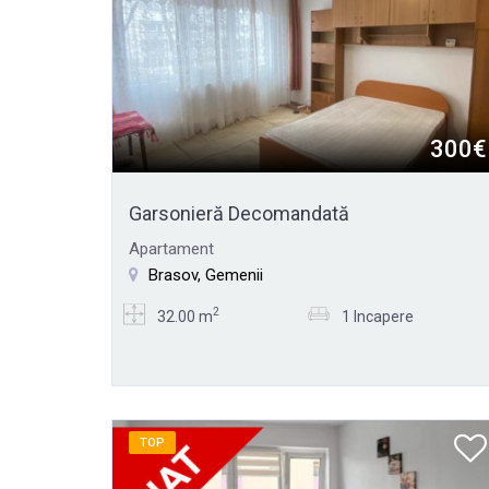
300€
Garsonieră Decomandată
Apartament
Brasov, Gemenii
2
32.00 m
1 Incapere
TOP