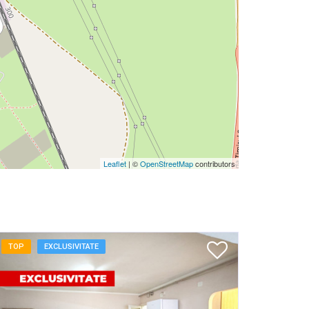
Leaflet
| ©
OpenStreetMap
contributors
TOP
EXCLUSIVITATE