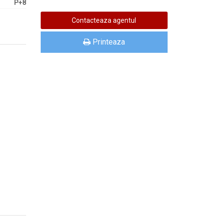
P+8
Printeaza