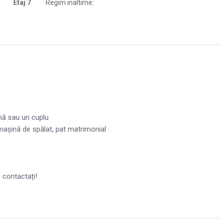
Etaj 7
Regim inaltime:
nă sau un cuplu
mașină de spălat, pat matrimonial
e contactați!